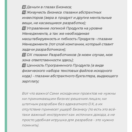
1️⃣ Деньги в глазах Бизнеса;
2️⃣ Живучесть Бизнеса глазами абстрактных 
инвесторов (вера в продукт и другие ментальные 
вещи, не касающиеся разработки);
3️⃣ Управление логикой Продукта на уровне 
Менеджмента, а так же необходимая 
масштабируемость и гибкость Продукта - глазами 
Менеджмента (тот слой компании, который ставит 
задачи разработчикам);
4️⃣ DX глазами Разработчиков (в моем случае, моя 
зона ответственности здесь);
5️⃣ Ценность Программного Продукта (в виде 
физического набора текстовых файлов исходного 
кода) - глазами абстрактного бухгалтера, выдающего 
зарплату;
Вот что важно! Сами исходники проектов не нужны 
ни принимающим бизнес-решения лицам, ни 
штатным разрабам без адекватного DX, а их 
отсутствие принесет ущерб Бизнесу (то есть это всё-
таки важный инструмент как источник дохода, а не 
просто удобная игрушка для разрабов - это нужно 
помнить).