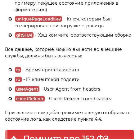
примеру, текущее состояние приложения в
формате json)
- Ключ, который был
uniquePageLoadKey
сгенерирован при загрузке страницы
- Хэш коммита, соответствующий сборке
gitSHA1
Все данные, которые можно вынести во внешние
службы, должны быть вынесены:
- Время прилёта ивента
ts
- IP клиентской подсети
ip
- User-Agent from headers
userAgent
- Client-Referer from headers
clientReferer
При включенном дебаг-режиме советую отображать
состояние лога, как следствие пункта 4.4.
Помните про 152 ФЗ