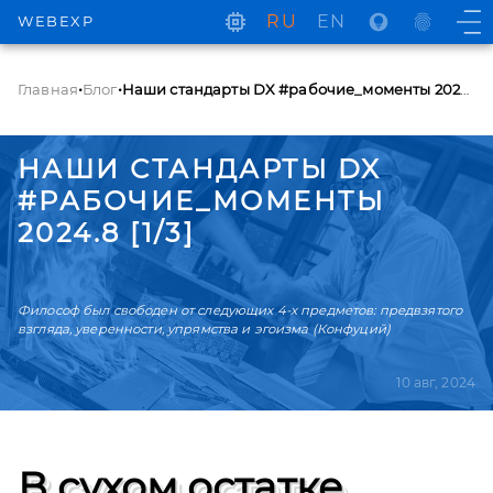
RU
EN
WEBEXP
Главная
•
Блог
•
Наши стандарты DX #рабочие_моменты 2024.8 [1/3]
НАШИ СТАНДАРТЫ DX
#РАБОЧИЕ_МОМЕНТЫ
2024.8 [1/3]
Философ был свободен от следующих 4-х предметов: предвзятого
взгляда, уверенности, упрямства и эгоизма (Конфуций)
10 авг, 2024
В сухом остатке