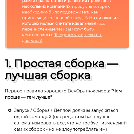
рамках разработки и развития проектов в 
нескольких компаниях
, продукты которых 
необходимо было поддерживать как 
приносящие основной доход. ⚠️ 
Но ни один из 
которых нельзя считать идеальным!
 (все 
перечисленные тезисы могут быть 
критикованы в 
Telegram чате, если он 
доступен
).
1. Простая сборка —
лучшая сборка
Первое правило хорошего DevOps инженера:
"Чем
проще — тем лучше"
Запуск / Сборка / Деплой должны запускаться
одной командой (посредством bash лучше
автоматизировать все, что не требует изменений
самих сборок - но не злоупотреблять им)