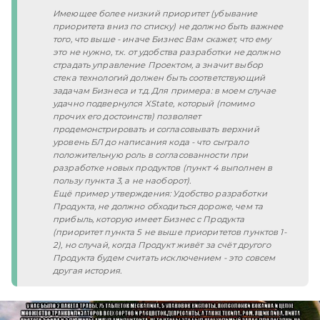
Имеющее более низкий приоритет (убывание 
приоритета вниз по списку) не должно быть важнее 
того, что выше - иначе Бизнес Вам скажет, что ему 
это не нужно, т.к. от удобства разработки не должно 
страдать управление Проектом, а значит выбор 
стека технологий должен быть соответствующий 
задачам Бизнеса и т.д. Для примера: в моем случае 
удачно подвернулся XState, который (помимо 
прочих его достоинств) позволяет 
продемонстрировать и согласовывать верхний 
уровень БЛ до написания кода - что сыграло 
положительную роль в согласованности при 
разработке новых продуктов (пункт 4 выполнен в 
пользу пункта 3, а не наоборот).

Ещё пример утверждения: Удобство разработки 
Продукта, не должно обходиться дороже, чем та 
прибыль, которую имеет Бизнес с Продукта 
(приоритет пункта 5 не выше приоритетов пунктов 1-
2), но случай, когда Продукт живёт за счёт другого 
Продукта будем считать исключением - это совсем 
другая история.