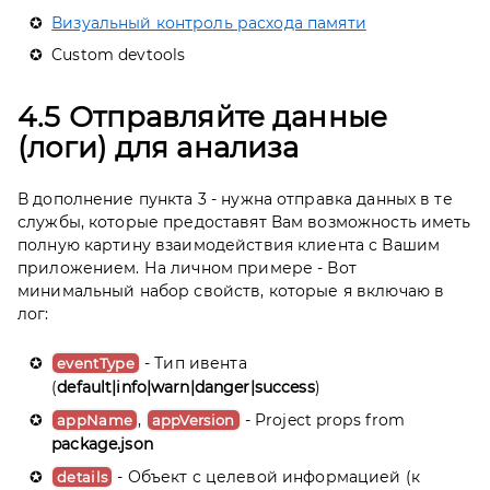
Визуальный контроль расхода памяти
Custom devtools
4.5 Отправляйте данные
(логи) для анализа
В дополнение пункта 3 - нужна отправка данных в те
службы, которые предоставят Вам возможность иметь
полную картину взаимодействия клиента с Вашим
приложением. На личном примере - Вот
минимальный набор свойств, которые я включаю в
лог:
- Тип ивента
eventType
(
default|info|warn|danger|success
)
,
- Project props from
appName
appVersion
package.json
- Объект с целевой информацией (к
details