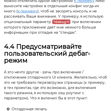
можно отключить одной настройкой
К примеру
либо
выносите настройки в отдельный конфиг когда их
много (
к примеру
), чтоб не засорять консоль и не
рассеивать Ваше внимание. У примеру, я использую
опциональный параметр
при включении
?debug=1
которого приложение даёт мне немного больше
информации при отладке на "стендах".
4.4 Предусматривайте
пользовательский дебаг-
режим
А это нечто другое - речь про включение /
отключение отладочного UI клиента. Желательно, чтоб
это не требовало перезагрузки страницы (к примеру,
в тех проектах, где это возможно, для включения
такого режима, я использую хэш роутинг с
параметром). Что я включил бы в этот пункт:
Отладочная печать