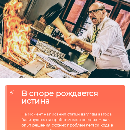
В споре рождается 
истина
На момент написания статьи взгляды автора 
базируются на проблемных проектах ⚠️ 
как 
опыт решения схожих проблем легаси кода в 