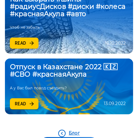
#радиусДисков #диски #колеса
#краснаяАкула #авто
Чтоб не забыть
16.10.2022
READ
Отпуск в Казахстане 2022 🇰🇿
#СВО #краснаяАкула
А у Вас был повод съездить?
13.09.2022
READ
Блог