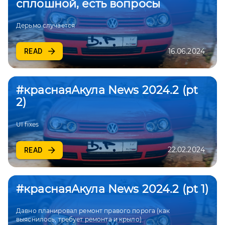
сплошной, есть вопросы
Дерьмо случается
16.06.2024
READ
#краснаяАкула News 2024.2 (pt
2)
UI fixes
22.02.2024
READ
#краснаяАкула News 2024.2 (pt 1)
Давно планировал ремонт правого порога (как
выяснилось, требует ремонта и крыло)