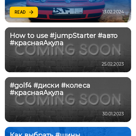
13.02.2024
READ
How to use #jumpStarter #авто
#краснаяАкула
25.02.2023
#golf4 #диски #колеса
#краснаяАкула
30.01.2023
Как выбрать #шины