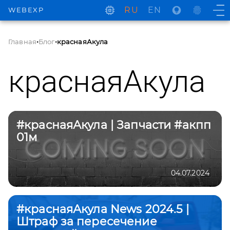
RU
EN
WEBEXP
Главная
•
Блог
•
краснаяАкула
краснаяАкула
#краснаяАкула | Запчасти #акпп
01м
04.07.2024
#краснаяАкула News 2024.5 |
Штраф за пересечение